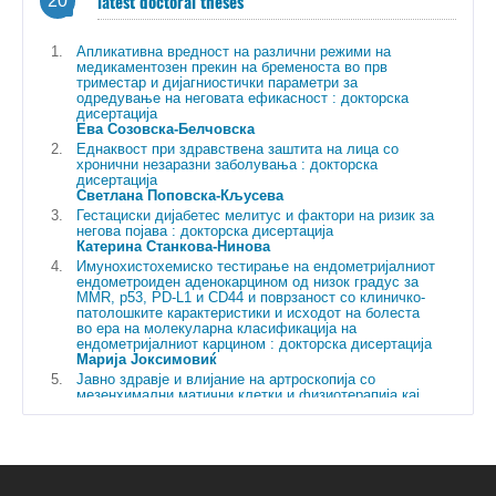
latest doctoral theses
20
systems
• The option to include and exclude the display of Frascati
Апликативна вредност на различни режими на
classification, education, mentoring data has been added to e-
медикаментозен прекин на бременоста во прв
cris.net systems
триместар и дијагниостички параметри за
• FORD classification added to project/programmes editing
одредување на неговата ефикасност : докторска
• Display of decimal values enabled for the share of workload and
дисертација
Ева Созовска-Белчовска
the share of research work
Еднаквост при здравствена заштита на лица со
17. 5. 2023
хронични незаразни заболувања : докторска
дисертација
New version of SICRIS, V2.1, installed
Светлана Поповска-Кљусева
Гестациски дијабетес мелитус и фактори на ризик за
New features, bug fixes and updates
негова појава : докторска дисертација
Катерина Станкова-Нинова
• When registering the researcher and contact person of the
Имунохистохемиско тестирање на ендометријалниот
ендометроиден аденокарцином од низок градус за
organization, a redirection is made to updating the record
MMR, p53, PD-L1 и CD44 и поврзаност со клиничко-
• Connection to REST interfaces is enabled via the izum-http
патолошките карактеристики и исходот на болеста
library
во ера на молекуларна класификација на
ендометријалниот карцином : докторска дисертација
• When displaying projects and programmes in the researcher
Марија Јоксимовиќ
presentation, the period during which the researcher participated is
Јавно здравје и влијание на артроскопија со
listed (previously the entire period of the project or programme)
мезенхимални матични клетки и физиотерапија кај
• When updating the data, accessibility for the visually impaired is
пациенти со остеоартрит на колено : докторска
improved
дисертација
Фитим Бадалли
• E-CRIS.MK supports searching for researchers in Latin script, in
Клинички, биолошки, генетски и прогностички
E-CRIS.SR, E-CRIS.CG, E-CRIS.BH in Cyrillic script
аспекти на хематурија во детска возраст : докторска
• For researchers, we have made it possible to update personal
дисертација