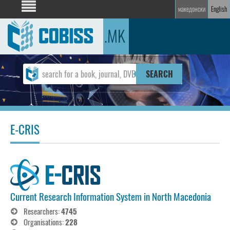
македонски
English
.MK
SEARCH
E-CRIS
Current Research Information System in North Macedonia
Researchers:
4745
Organisations:
228