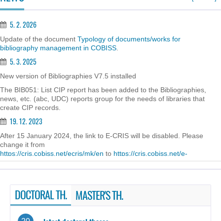
5. 2. 2026
Update of the document
Typology of documents/works for
bibliography management in COBISS
.
5. 3. 2025
New version of Bibliographies V7.5 installed
The BIB051: List CIP report has been added to the Bibliographies,
news, etc. (abc, UDC) reports group for the needs of libraries that
create CIP records.
19. 12. 2023
After 15 January 2024, the link to E-CRIS will be disabled. Please
change it from
https://cris.cobiss.net/ecris/mk/en
to
https://cris.cobiss.net/e-
cris/mk/en
30. 8. 2023
New version of SICRIS, V2.2, installed
DOCTORAL TH.
MASTER'S TH.
New features, bug fixes and updates
• Editing of previous employments has been added to e-cris.net